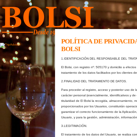
POLÍTICA DE PRIVACID
BOLSI
1.IDENTIFICACIÓN DEL RESPONSABLE DEL TRAT
El Bolsi, con registro nº: 505170 y domicilio a efectos
tratamiento de los datos facilitados por los clientes de
2.FINALIDAD DEL TRATAMIENTO DE DATOS.
Para proceder al registro, acceso y posterior uso de la
carácter personal (esencialmente, identificativos y d
titularidad de El Bolsi la recogida, almacenamiento, m
proporcionados por los Usuarios, constituirán operaci
garantizar el correcto funcionamiento de la Aplicación
Usuario, y para la gestión, administración, información
3.LEGITIMACIÓN.
El tratamiento de los datos del Usuario, se realiza co